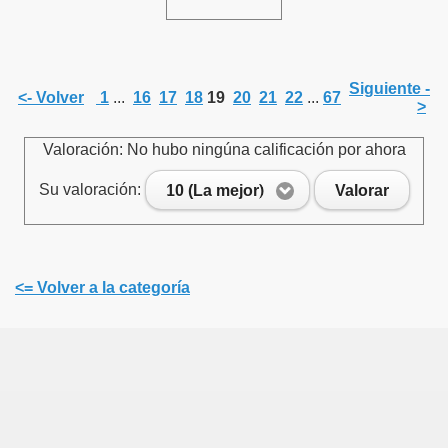
Siguiente -
<- Volver
1
...
16
17
18
19
20
21
22
...
67
>
Valoración: No hubo ningúna calificación por ahora
Su valoración:
10 (La mejor)
Valorar
<= Volver a la categoría