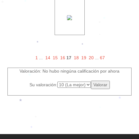
*
*
*
*
*
*
*
*
*
*
*
1
...
14
15
16
17
18
19
20
...
67
Valoración: No hubo ningúna calificación por ahora
Su valoración:
*
*
*
*
*
*