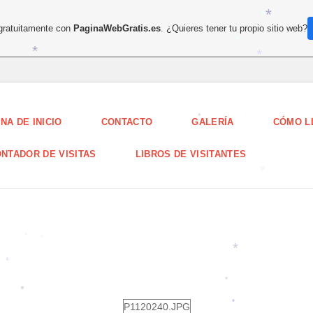
*
 gratuitamente con
PaginaWebGratis.es
. ¿Quieres tener tu propio sitio web?
*
*
*
*
*
NA DE INICIO
CONTACTO
GALERÍA
CÓMO L
*
*
NTADOR DE VISITAS
LIBROS DE VISITANTES
*
*
*
*
P1120240.JPG
*