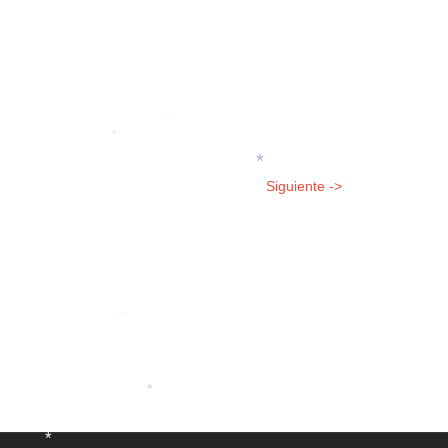
*
*
*
*
Siguiente ->
*
*
*