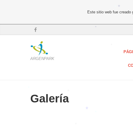
Este sitio web fue creado
*
*
*
PÁGI
*
ARGENPARK
CO
Galería
*
*
*
*
*
*