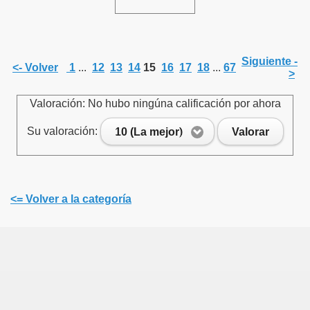
Siguiente -
<- Volver
1
...
12
13
14
15
16
17
18
...
67
>
Valoración: No hubo ningúna calificación por ahora
Su valoración:
10 (La mejor)
Valorar
<= Volver a la categoría