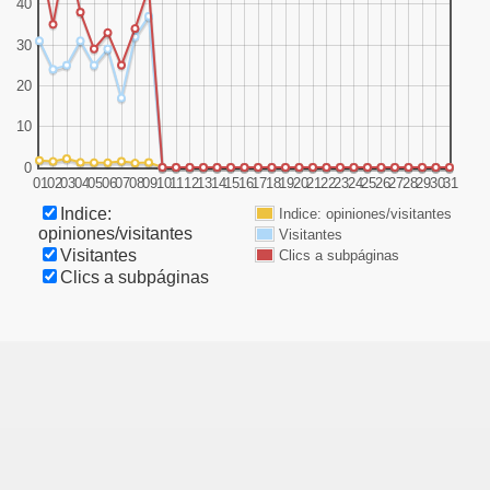
40
30
20
10
0
01
02
03
04
05
06
07
08
09
10
11
12
13
14
15
16
17
18
19
20
21
22
23
24
25
26
27
28
29
30
31
Indice:
Indice: opiniones/visitantes
opiniones/visitantes
Visitantes
Visitantes
Clics a subpáginas
Clics a subpáginas