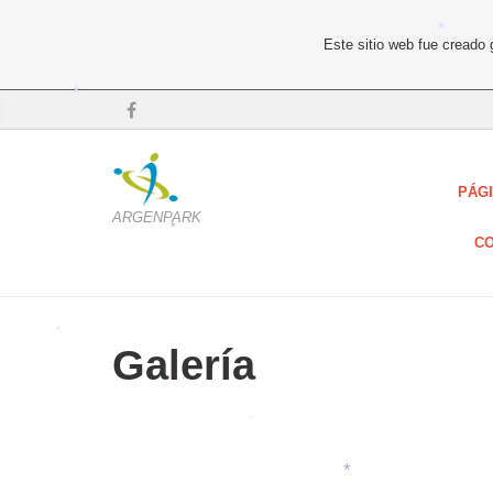
*
Este sitio web fue creado
*
*
*
PÁGI
ARGENPARK
CO
*
Galería
*
*
*