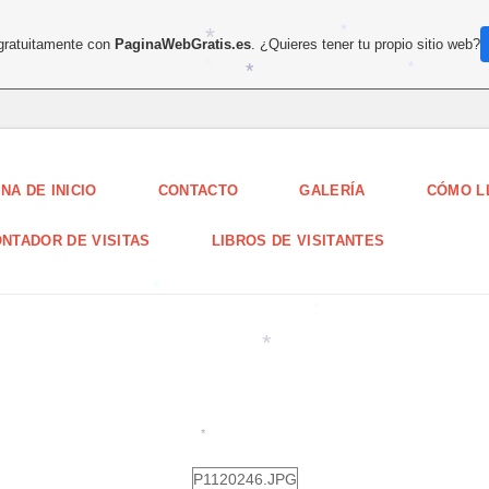
 gratuitamente con
PaginaWebGratis.es
. ¿Quieres tener tu propio sitio web?
*
*
*
*
*
NA DE INICIO
CONTACTO
GALERÍA
CÓMO L
NTADOR DE VISITAS
LIBROS DE VISITANTES
*
*
*
*
P1120246.JPG