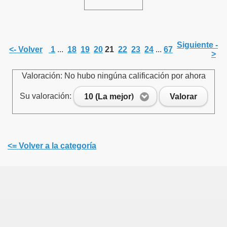
Siguiente -
<- Volver
1
...
18
19
20
21
22
23
24
...
67
>
Valoración: No hubo ningúna calificación por ahora
Su valoración:
10 (La mejor)
Valorar
<= Volver a la categoría