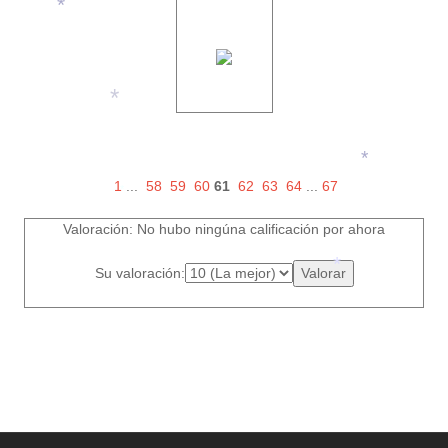
*
*
*
1
...
58
59
60
61
62
63
64
...
67
*
Valoración: No hubo ningúna calificación por ahora
*
Su valoración:
*
*