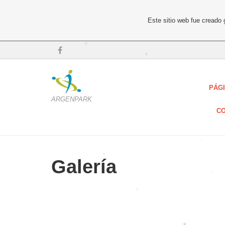
*
Este sitio web fue creado
*
*
PÁGI
ARGENPARK
CO
*
Galería
*
*
*
*