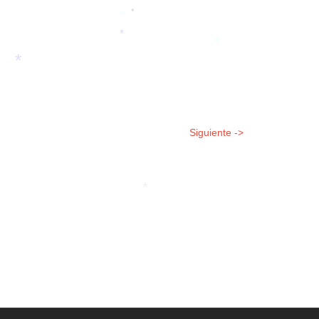
*
*
*
*
*
Siguiente ->
*