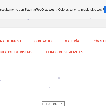
*
 gratuitamente con
PaginaWebGratis.es
. ¿Quieres tener tu propio sitio web?
*
*
NA DE INICIO
CONTACTO
GALERÍA
CÓMO L
*
*
NTADOR DE VISITAS
LIBROS DE VISITANTES
*
*
*
*
P1120286.JPG