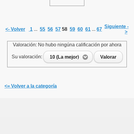
Siguiente -
<- Volver
1
...
55
56
57
58
59
60
61
...
67
>
Valoración: No hubo ningúna calificación por ahora
Su valoración:
10 (La mejor)
Valorar
<= Volver a la categoría