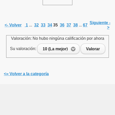
Siguiente -
<- Volver
1
...
32
33
34
35
36
37
38
...
67
>
Valoración: No hubo ningúna calificación por ahora
Su valoración:
10 (La mejor)
Valorar
<= Volver a la categoría