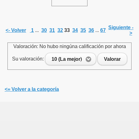
Siguiente -
<- Volver
1
...
30
31
32
33
34
35
36
...
67
>
Valoración: No hubo ningúna calificación por ahora
Su valoración:
10 (La mejor)
Valorar
<= Volver a la categoría