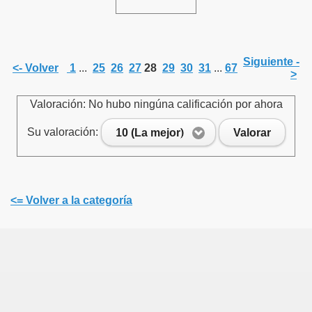
Siguiente -
<- Volver
1
...
25
26
27
28
29
30
31
...
67
>
Valoración: No hubo ningúna calificación por ahora
Su valoración:
10 (La mejor)
Valorar
<= Volver a la categoría