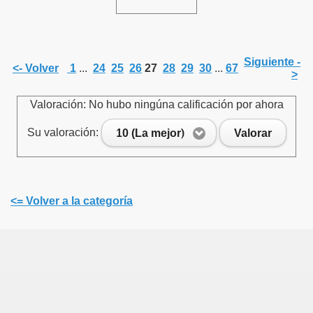
Siguiente -
<- Volver
1
...
24
25
26
27
28
29
30
...
67
>
Valoración: No hubo ningúna calificación por ahora
Su valoración:
10 (La mejor)
Valorar
<= Volver a la categoría