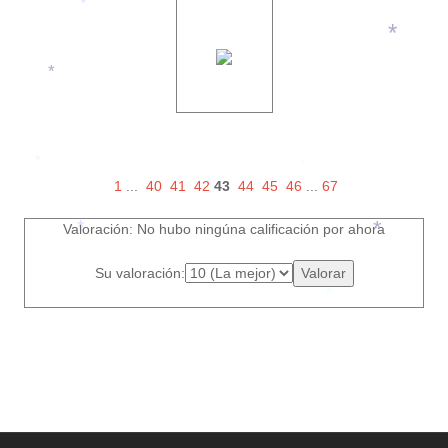
*
*
*
1
...
40
41
42
43
44
45
46
...
67
*
*
Valoración: No hubo ningúna calificación por ahora
*
*
Su valoración:
*