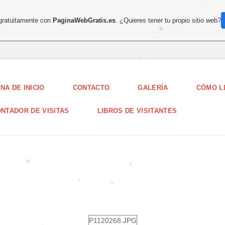
*
*
 gratuitamente con
PaginaWebGratis.es
. ¿Quieres tener tu propio sitio web?
*
*
*
*
*
*
NA DE INICIO
CONTACTO
GALERÍA
CÓMO L
*
NTADOR DE VISITAS
LIBROS DE VISITANTES
*
*
*
*
*
*
*
*
*
P1120268.JPG