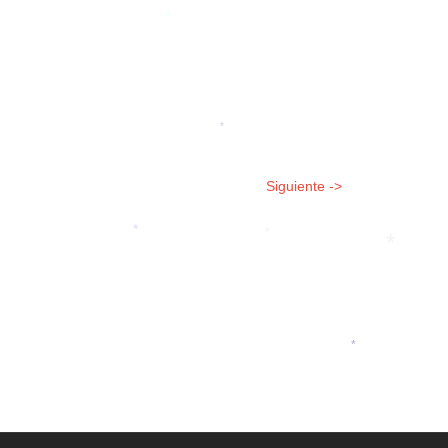
*
*
Siguiente ->
*
*
*
*