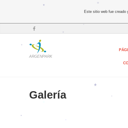
Este sitio web fue creado
*
*
*
*
*
PÁGI
*
ARGENPARK
CO
Galería
*
*
*
*
*